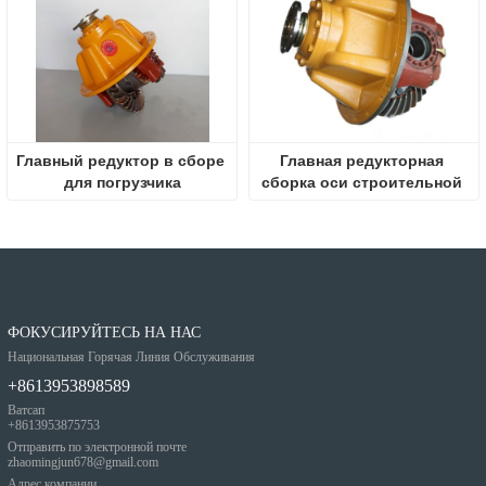
Главный редуктор в сборе 
Главная редукторная 
для погрузчика
сборка оси строительной 
техники
ФОКУСИРУЙТЕСЬ НА НАС
Национальная Горячая Линия Обслуживания
+8613953898589
Ватсап
+8613953875753
Отправить по электронной почте
zhaomingjun678@gmail.com
Адрес компании