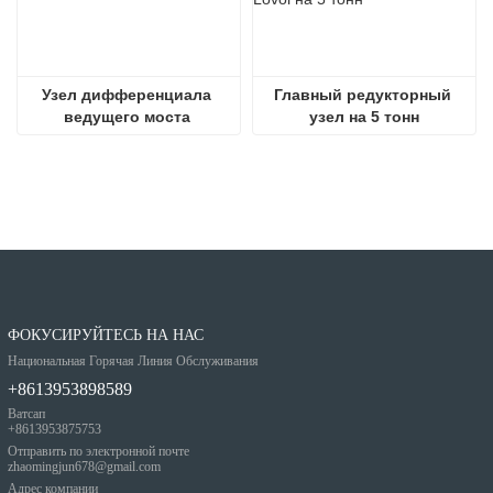
Узел дифференциала 
Главный редукторный 
ведущего моста 
узел на 5 тонн
погрузчика
ФОКУСИРУЙТЕСЬ НА НАС
Национальная Горячая Линия Обслуживания
+8613953898589
Ватсап
+8613953875753
Отправить по электронной почте
zhaomingjun678@gmail.com
Адрес компании