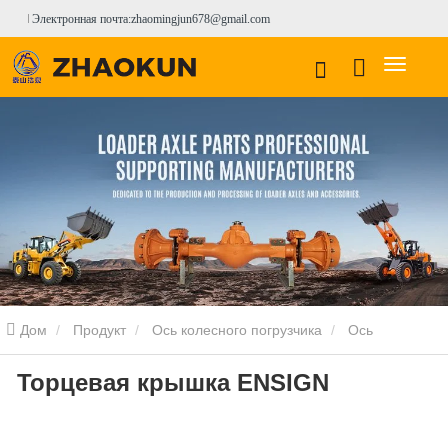
Электронная почта:zhaomingjun678@gmail.com
Дом
Продукт
Ось колесного погрузчика
Ось
Торцевая крышка ENSIGN
колесного погрузчика ENSIGN
Торцевая крышка ENSIGN