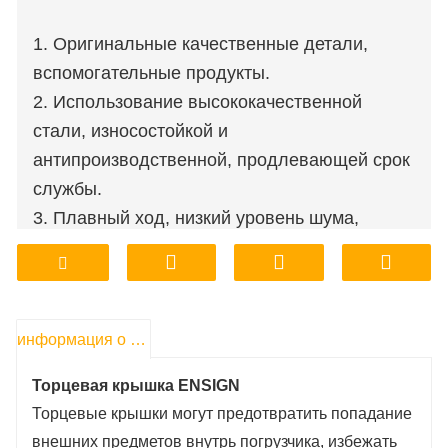
1. Оригинальные качественные детали,
вспомогательные продукты.
2. Использование высококачественной
стали, износостойкой и
антипроизводственной, продлевающей срок
службы.
3. Плавный ход, низкий уровень шума,
высокая надежность.
4. Фабричный магазин, поддержка настройки
обработки.
5. Доступная цена, гарантия качества.
информация о продукте
6. Заводское хранение, доставка,
Торцевая крышка ENSIGN
транспортировка, удобно и быстро.
Торцевые крышки могут предотвратить попадание
внешних предметов внутрь погрузчика, избежать