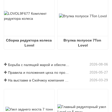
Сборка редуктора колеса 
Втулка полуоси 7Ton 
Lovol
Lovol
2026-08-06
Борьба с палящей жарой и обеспечение поставок — компания успешно выполнила задачу по отгрузке аксессуаров для погрузчиков
2026-05-27
Правила и положения цеха по производству деталей для погрузчиков — Шаньдунская компания Zhaokun Engineering Machinery Co., Ltd.
2026-03-29
На выставке в Сюйчжоу компания Shandong Zhaokun Engineering Machinery Co., Ltd. продемонстрировала новые преимущества комплектующих для погрузчиков, основанные на принципе «преимущества поставщика».