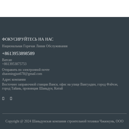
ФОКУСИРУЙТЕСЬ НА НАС
Национальная Горячая Линия Обслуживания
+8613953898589
Ватсап
+8613953875753
Отправить по электронной почте
zhaomingjun678@gmail.com
Адрес компании
Восточнее заправочной станции Ванси, офис на улице Вангуадян, город Фэйчэн,
город Тайань, провинция Шаньдун, Китай
Copyright @ 2024
Шаньдунская компания строительной техники Чжаокунь, ООО