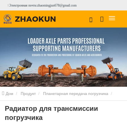
Электронная почта:zhaomingjun678@gmail.com
Дом
Продукт
Планетарная передача погрузчика
Радиатор для трансмиссии
Планетарная передача погрузчика DooSAN
Радиатор
погрузчика
погрузчика
SEM погрузчик радиатор
Радиатор для