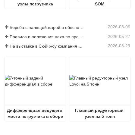
узлы погрузчика
SOM
2026-08-06
Борьба с палящей жарой и обеспечение поставок — компания успешно выполнила задачу по отгрузке аксессуаров для погрузчиков
2026-05-27
Правила и положения цеха по производству деталей для погрузчиков — Шаньдунская компания Zhaokun Engineering Machinery Co., Ltd.
2026-03-29
На выставке в Сюйчжоу компания Shandong Zhaokun Engineering Machinery Co., Ltd. продемонстрировала новые преимущества комплектующих для погрузчиков, основанные на принципе «преимущества поставщика».
Дифференциал ведущего 
Главный редукторный 
моста погрузчика в сборе
узел на 5 тонн