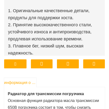
1. Оригинальные качественные детали,
продукты для поддержки хоста.
2. Принятие высококачественного стали,
устойчивого износа и антипроизводства,
продлевая использование времени.
3. Плавное бег, низкий шум, высокая
надежность.
4. Заводской магазин, настройка обработки
поддержки.
5. Доступная цена, обеспечение качества.
6. Заводское хранилище, доставка,
информация о продукте
транспорт, удобный и быстрый.
Радиатор для трансмиссии погрузчика
Основная функция радиатора масла трансмиссии
650B погрузчика состоит в том, чтобы снизить