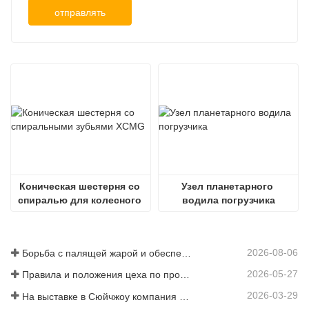
отправлять
Коническая шестерня со 
Узел планетарного 
спиралью для колесного 
водила погрузчика
погрузчика
2026-08-06
Борьба с палящей жарой и обеспечение поставок — компания успешно выполнила задачу по отгрузке аксессуаров для погрузчиков
2026-05-27
Правила и положения цеха по производству деталей для погрузчиков — Шаньдунская компания Zhaokun Engineering Machinery Co., Ltd.
2026-03-29
На выставке в Сюйчжоу компания Shandong Zhaokun Engineering Machinery Co., Ltd. продемонстрировала новые преимущества комплектующих для погрузчиков, основанные на принципе «преимущества поставщика».