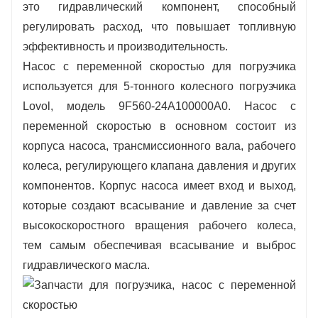
это гидравлический компонент, способный
5. Сочетание строгого контроля качества
регулировать расход, что повышает топливную
для достижения оптимальной экономической
эффективность и производительность.
эффективности.
Насос с переменной скоростью для погрузчика
используется для 5-тонного колесного погрузчика
6. Хранение на заводском складе для
Lovol, модель 9F560-24A100000A0. Насос с
обеспечения быстрой и беспроблемной
переменной скоростью в основном состоит из
доставки и логистики.
корпуса насоса, трансмиссионного вала, рабочего
колеса, регулирующего клапана давления и других
компонентов. Корпус насоса имеет вход и выход,
которые создают всасывание и давление за счет
высокоскоростного вращения рабочего колеса,
тем самым обеспечивая всасывание и выброс
гидравлического масла.