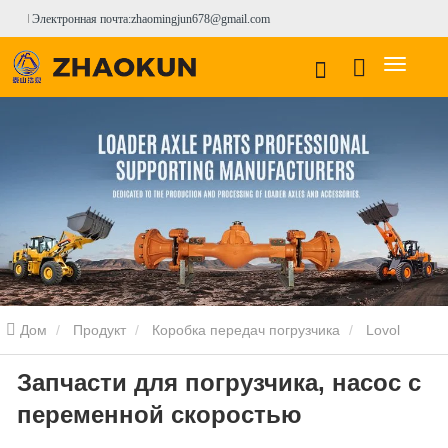
Электронная почта:zhaomingjun678@gmail.com
Дом
Продукт
Коробка передач погрузчика
Lovol
Запчасти для погрузчика, насос с
Loader Gearbox
Запчасти для погрузчика, насос с переменной
переменной скоростью
скоростью