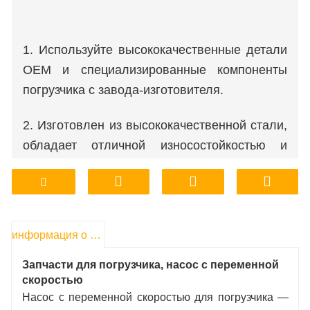
1. Используйте высококачественные детали
OEM и специализированные компоненты
погрузчика с завода-изготовителя.
2. Изготовлен из высококачественной стали,
обладает отличной износостойкостью и
долговечностью.
3. Сохраняет отличную эксплуатационную
надежность в различных рабочих условиях,
информация о продукте
обеспечивая плавную и малошумную работу.
Запчасти для погрузчика, насос с переменной
4. Поставка напрямую с завода для
скоростью
удовлетворения конкретных потребностей.
Насос с переменной скоростью для погрузчика —